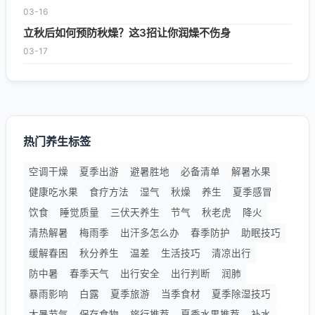
03-16
立秋后如何预防秋燥？这3招让你润燥不伤身
03-17
热门养生标签
空调干燥
夏季出游
避暑胜地
必备清单
解暑水果
健康吃水果
食疗方法
湿气
秋燥
养生
夏季感冒
饮食
睡觉质量
三伏天养生
节气
秋老虎
降火
清热解暑
梅雨季
出汗多怎么办
春季防护
助眠技巧
缓解春困
秋分养生
温差
生活技巧
清凉出行
防中暑
春季天气
出行安全
出行判断
润肺
暴雨影响
白露
夏季旅游
当季食材
夏季除湿技巧
大暑节气
保存食物
旅行推荐
夏季水果推荐
补水