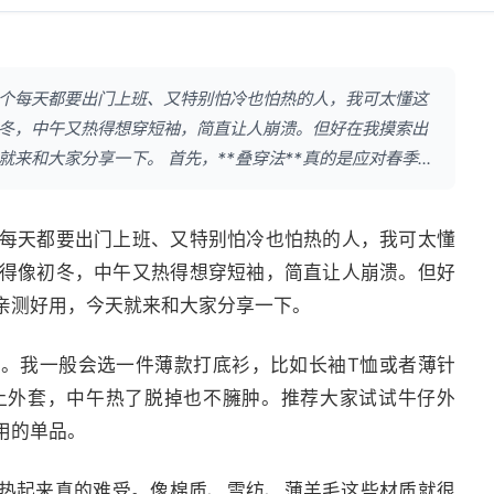
个每天都要出门上班、又特别怕冷也怕热的人，我可太懂这
冬，中午又热得想穿短袖，简直让人崩溃。但好在我摸索出
和大家分享一下。 首先，**叠穿法**真的是应对春季...
每天都要出门上班、又特别怕冷也怕热的人，我可太懂
得像初冬，中午又热得想穿短袖，简直让人崩溃。但好
亲测好用，今天就来和大家分享一下。
器。我一般会选一件薄款打底衫，比如长袖T恤或者薄针
上外套，中午热了脱掉也不臃肿。推荐大家试试牛仔外
用的单品。
午热起来真的难受。像棉质、雪纺、薄羊毛这些材质就很