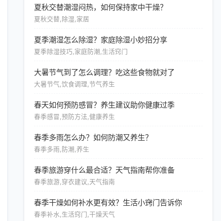
夏秋交替潮湿闷热，如何保持家中干燥？
夏秋交替,除湿,家居
夏季潮湿怎么除湿？家庭除湿小妙招分享
夏季除湿技巧,家庭防潮,生活窍门
大暑节气到了怎么调理？吃这些食物就对了
大暑节气,饮食调理,节气养生
春天如何预防感冒？养生建议助你健康过季
春季感冒,预防方法,健康养生
春季多雨怎么办？如何防潮又养生？
春季多雨,防潮,养生
春季旅游穿什么最合适？天气指南帮你准备
春季旅游,穿衣建议,天气指南
春季干燥如何补水更有效？生活小窍门告诉你
春季补水,生活窍门,干燥天气