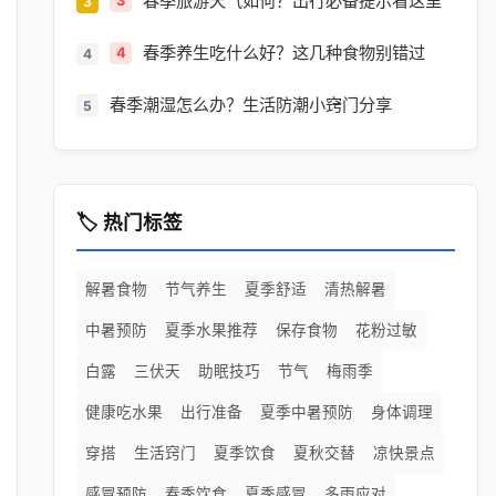
春季旅游天气如何？出行必备提示看这里
3
春季养生吃什么好？这几种食物别错过
4
春季潮湿怎么办？生活防潮小窍门分享
5
🏷️ 热门标签
解暑食物
节气养生
夏季舒适
清热解暑
中暑预防
夏季水果推荐
保存食物
花粉过敏
白露
三伏天
助眠技巧
节气
梅雨季
健康吃水果
出行准备
夏季中暑预防
身体调理
穿搭
生活窍门
夏季饮食
夏秋交替
凉快景点
感冒预防
春季饮食
夏季感冒
多雨应对