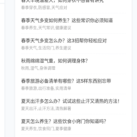
春天早晚温差大，如何穿衣不感冒有讲究
春季穿衣,防感冒,天气应对
春季天气多变如何养生？这些常识你必须知道
春季养生,天气常识,健康建议
春季天气多变怎么办？这3招帮你轻松应对
春季天气,生活窍门,养生建议
秋雨绵绵湿气重，如何调理身体？
秋雨,湿气,身体调理
春季旅游必备清单有哪些？这5样东西别忘带
春季旅游,出行准备,实用清单
夏天出汗多怎么办？试试这些止汗又清热的方法！
夏天出汗,止汗方法,清热解暑
夏天怎么养生？这些饮食小窍门你知道吗？
夏天养生,饮食窍门,夏季健康