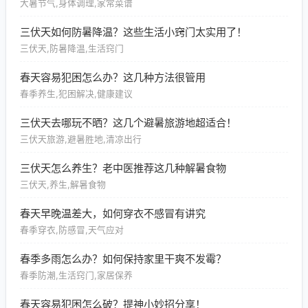
大暑节气,身体调理,家常菜谱
三伏天如何防暑降温？这些生活小窍门太实用了！
三伏天,防暑降温,生活窍门
春天容易犯困怎么办？这几种方法很管用
春季养生,犯困解决,健康建议
三伏天去哪玩不晒？这几个避暑旅游地超适合！
三伏天旅游,避暑胜地,清凉出行
三伏天怎么养生？老中医推荐这几种解暑食物
三伏天,养生,解暑食物
春天早晚温差大，如何穿衣不感冒有讲究
春季穿衣,防感冒,天气应对
春季多雨怎么办？如何保持家里干爽不发霉？
春季防潮,生活窍门,家居保养
春天容易犯困怎么破？提神小妙招分享！