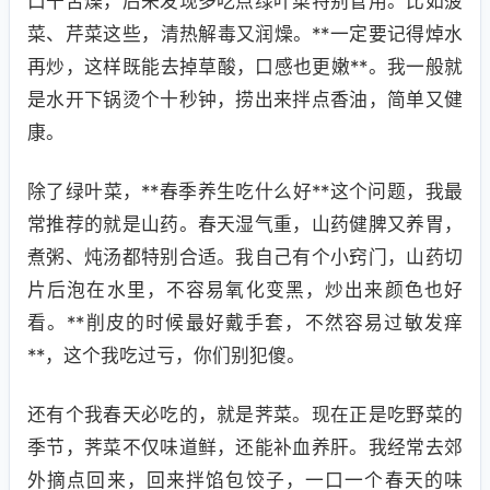
口干舌燥，后来发现多吃点绿叶菜特别管用。比如菠
菜、芹菜这些，清热解毒又润燥。**一定要记得焯水
再炒，这样既能去掉草酸，口感也更嫩**。我一般就
是水开下锅烫个十秒钟，捞出来拌点香油，简单又健
康。
除了绿叶菜，**春季养生吃什么好**这个问题，我最
常推荐的就是山药。春天湿气重，山药健脾又养胃，
煮粥、炖汤都特别合适。我自己有个小窍门，山药切
片后泡在水里，不容易氧化变黑，炒出来颜色也好
看。**削皮的时候最好戴手套，不然容易过敏发痒
**，这个我吃过亏，你们别犯傻。
还有个我春天必吃的，就是荠菜。现在正是吃野菜的
季节，荠菜不仅味道鲜，还能补血养肝。我经常去郊
外摘点回来，回来拌馅包饺子，一口一个春天的味