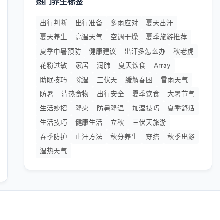
热门养生标签
出行判断
出行准备
多雨应对
夏天出汗
夏天养生
高温天气
空调干燥
夏季旅游推荐
夏季中暑预防
健康建议
出汗多怎么办
秋老虎
花粉过敏
家居
润肺
夏天饮食
Array
助眠技巧
除湿
三伏天
缓解春困
雷雨天气
防暑
清热食物
出行安全
夏季饮食
大暑节气
生活妙招
降火
防暑降温
加湿技巧
夏季舒适
生活技巧
健康生活
立秋
三伏天旅游
春季防护
止汗方法
秋分养生
穿搭
秋季出游
湿热天气