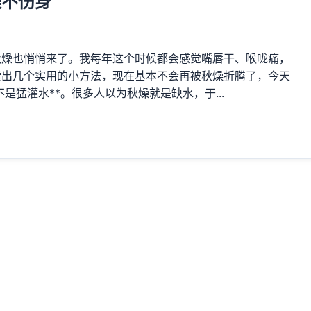
燥不伤身
秋燥也悄悄来了。我每年这个时候都会感觉嘴唇干、喉咙痛，
索出几个实用的小方法，现在基本不会再被秋燥折腾了，今天
是猛灌水**。很多人以为秋燥就是缺水，于...