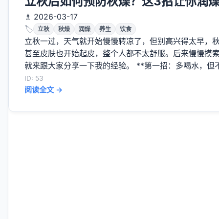
立秋后如何预防秋燥？这3招让你润
♗ 2026-03-17
🏷️
立秋
秋燥
润燥
养生
饮食
立秋一过，天气就开始慢慢转凉了，但别高兴得太早，
甚至皮肤也开始起皮，整个人都不太舒服。后来慢慢摸
就来跟大家分享一下我的经验。 **第一招：多喝水，但不
ID: 53
阅读全文 →