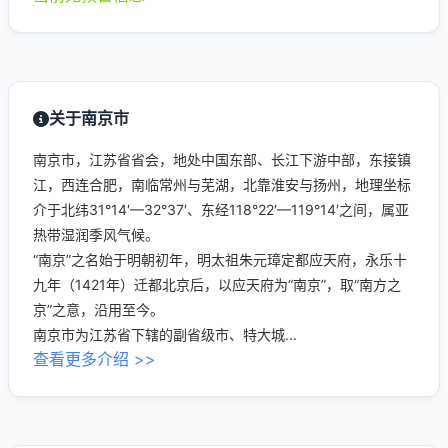
关于南京市
南京市，江苏省省会，地处中国东部、长江下游中部，东接镇
江，西连合肥，南临常州与芜湖，北靠淮安与扬州，地理坐标
介于北纬31°14′—32°37′、东经118°22′—119°14′之间，属亚
热带湿润季风气候。
“南京”之名始于明朝初年，明太祖朱元璋定都应天府，永乐十
九年（1421年）迁都北京后，以应天府为“南京”，取“南方之
京”之意，沿用至今。
南京市为江苏省下辖的副省级市、特大城...
查看更多介绍 >>