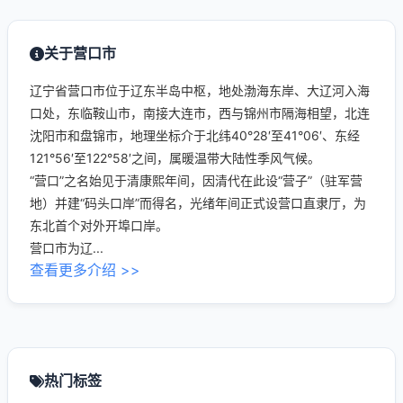
关于营口市
辽宁省营口市位于辽东半岛中枢，地处渤海东岸、大辽河入海
口处，东临鞍山市，南接大连市，西与锦州市隔海相望，北连
沈阳市和盘锦市，地理坐标介于北纬40°28′至41°06′、东经
121°56′至122°58′之间，属暖温带大陆性季风气候。
“营口”之名始见于清康熙年间，因清代在此设“营子”（驻军营
地）并建“码头口岸”而得名，光绪年间正式设营口直隶厅，为
东北首个对外开埠口岸。
营口市为辽...
查看更多介绍 >>
热门标签