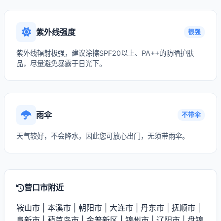
紫外线强度
很强
紫外线辐射极强，建议涂擦SPF20以上、PA++的防晒护肤
品，尽量避免暴露于日光下。
雨伞
不带伞
天气较好，不会降水，因此您可放心出门，无须带雨伞。
营口市附近
鞍山市
|
本溪市
|
朝阳市
|
大连市
|
丹东市
|
抚顺市
|
阜新市
|
葫芦岛市
|
金普新区
|
锦州市
|
辽阳市
|
盘锦